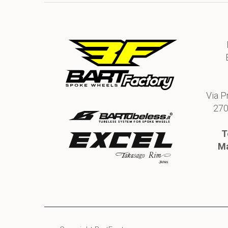
Via P
270
T
Ma