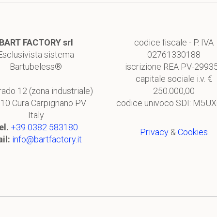
BART FACTORY srl
codice fiscale - P. IVA
Esclusivista sistema
02761330188
Bartubeless®
iscrizione REA PV-2993
capitale sociale i.v. €
rado 12 (zona industriale)
250.000,00
10 Cura Carpignano PV
codice univoco SDI: M5U
Italy
el.
+39 0382 583180
Privacy
&
Cookies
il:
info@bartfactory.it