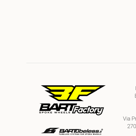
Via P
270