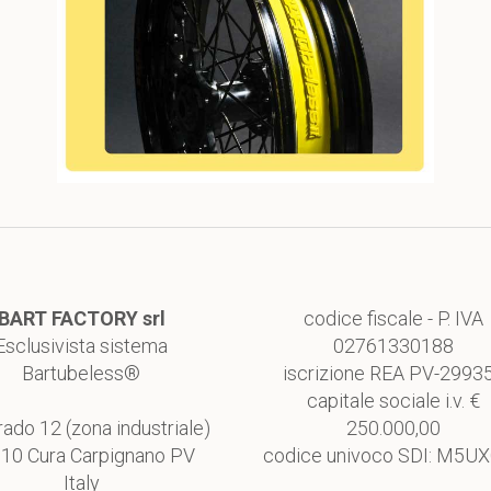
BART FACTORY srl
codice fiscale - P. IVA
Esclusivista sistema
02761330188
Bartubeless®
iscrizione REA PV-2993
capitale sociale i.v. €
rado 12 (zona industriale)
250.000,00
10 Cura Carpignano PV
codice univoco SDI: M5U
Italy