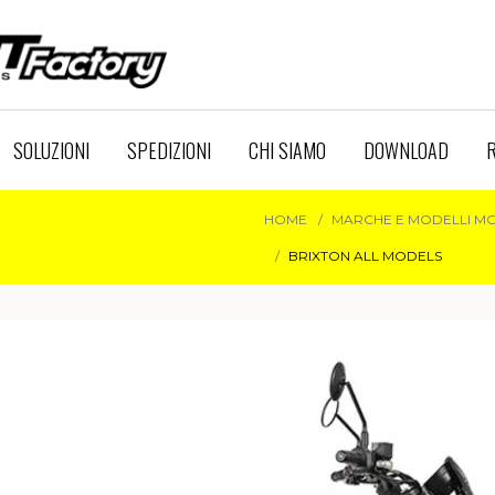
SOLUZIONI
SPEDIZIONI
CHI SIAMO
DOWNLOAD
R
HOME
MARCHE E MODELLI M
BRIXTON ALL MODELS